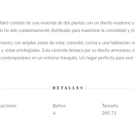
airó consiste de una vivienda de dos plantas con un diseño moderno y f
cio ha sido cuidadosamente distribuido para maximizar la comodidad y el
omunes, con amplias zonas de estar, comedor, cocina y una habitación, m
 y vistas privilegiadas. Esta vivienda destaca por su diseño armonioso, id
ontemporáneo en un entorno tranquilo. Un hogar perfecto para vivir y
DETALLES
taciones
Baños
Tamaño
4
395.71