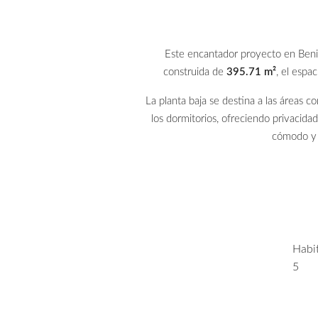
Este encantador proyecto en Benif
construida de
395.71 m²
, el espa
La planta baja se destina a las áreas c
los dormitorios, ofreciendo privacidad
cómodo y c
Habi
5